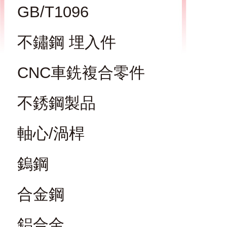
GB/T1096
不鏽鋼 埋入件
CNC車銑複合零件
不銹鋼製品
軸心/渦桿
鎢鋼
合金鋼
鋁合金