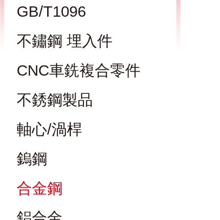
GB/T1096
不鏽鋼 埋入件
CNC車銑複合零件
不銹鋼製品
軸心/渦桿
鎢鋼
合金鋼
鋁合金